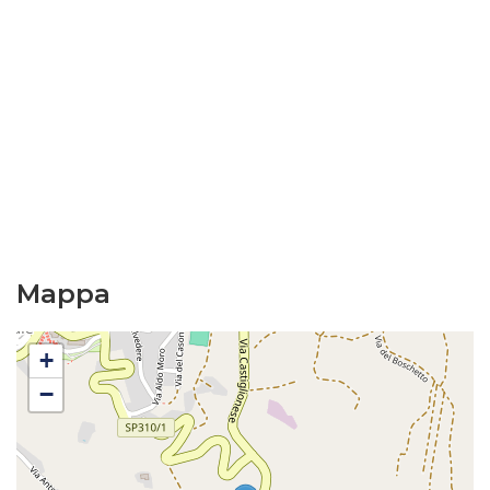
Mappa
+
−