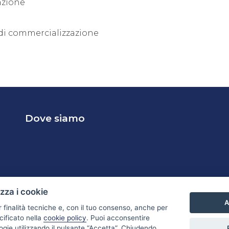
azione
 di commercializzazione
Dove siamo
izza i cookie
A
r finalità tecniche e, con il tuo consenso, anche per
cificato nella
cookie policy
. Puoi acconsentire
nologie utilizzando il pulsante “Accetta”. Chiudendo