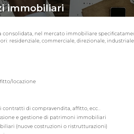
zi immobiliari
 consolidata, nel mercato immobiliare specificatame
tori: residenziale, commerciale, direzionale, industriale
fitto/locazione
contratti di compravendita, affitto, ecc...
issione e gestione di patrimoni immobiliari
biliari (nuove costruzioni o ristrutturazioni)