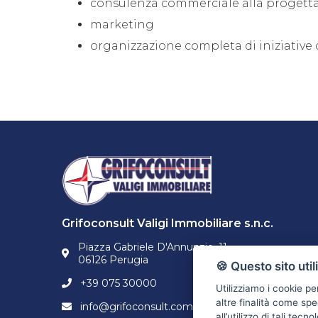
consulenza commerciale alla progett
marketing
organizzazione completa di iniziative
Grifoconsult Valigi Immobiliare s.n.c.
Piazza Gabriele D'Annunzio, 11
06126 Perugia
🍪 Questo sito util
+39 075 30000
Utilizziamo i cookie pe
altre finalità come spe
info@grifoconsult.com
all’utilizzo di tali tec